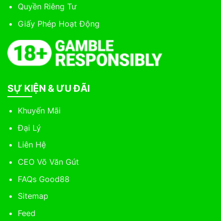
Quyền Riêng Tư
Giấy Phép Hoạt Động
SỰ KIỆN & ƯU ĐÃI
Khuyến Mãi
Đại Lý
Liên Hệ
CEO Võ Văn Gút
FAQs Good88
Sitemap
Feed