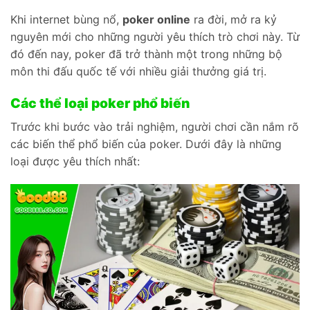
Khi internet bùng nổ,
poker online
ra đời, mở ra kỷ
nguyên mới cho những người yêu thích trò chơi này. Từ
đó đến nay, poker đã trở thành một trong những bộ
môn thi đấu quốc tế với nhiều giải thưởng giá trị.
Các thể loại poker phổ biến
Trước khi bước vào trải nghiệm, người chơi cần nắm rõ
các biến thể phổ biến của poker. Dưới đây là những
loại được yêu thích nhất: