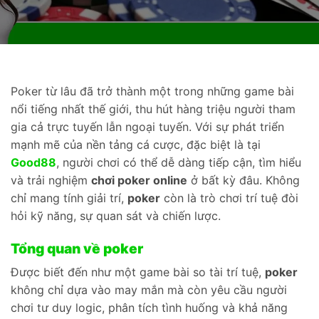
Poker từ lâu đã trở thành một trong những game bài
nổi tiếng nhất thế giới, thu hút hàng triệu người tham
gia cả trực tuyến lẫn ngoại tuyến. Với sự phát triển
mạnh mẽ của nền tảng cá cược, đặc biệt là tại
Good88
, người chơi có thể dễ dàng tiếp cận, tìm hiểu
và trải nghiệm
chơi poker online
ở bất kỳ đâu. Không
chỉ mang tính giải trí,
poker
còn là trò chơi trí tuệ đòi
hỏi kỹ năng, sự quan sát và chiến lược.
Tổng quan về poker
Được biết đến như một game bài so tài trí tuệ,
poker
không chỉ dựa vào may mắn mà còn yêu cầu người
chơi tư duy logic, phân tích tình huống và khả năng