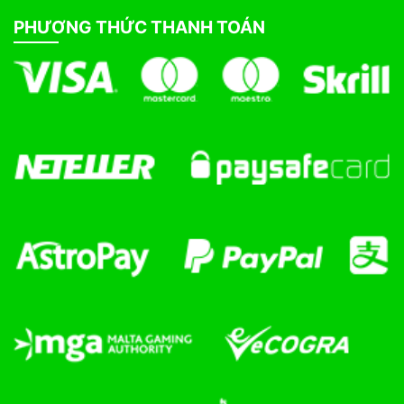
PHƯƠNG THỨC THANH TOÁN