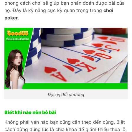
phong cách chơi sẽ giúp bạn phán đoán được bài của
họ. Đây là kỹ năng cực kỳ quan trọng trong
chơi
poker
.
Đọc vị đối phương
Biết khi nào nên bỏ bài
Không phải ván nào bạn cũng cần theo đến cùng. Biết
cách dừng đúng lúc là chìa khóa để giảm thiểu thua lỗ.